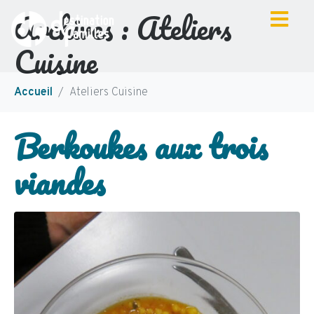
Archives :
Ateliers
Cuisine
Accueil
Ateliers Cuisine
Berkoukes aux trois
viandes