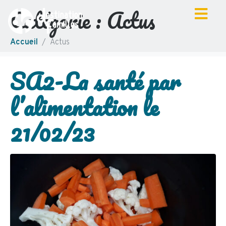
Catégorie :
Actus
Accueil
Actus
SA2-La santé par
l’alimentation le
21/02/23