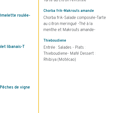
Tarte au citron revisitée
Chorba frik-Makrouts amande
Omelette roulée-
Chorba frik-Salade composée-Tarte
au citron meringué -Thé à la
menthe et Makrouts amande-
Thieboudiene
let libanais-T
Entrée : Salades - Plats :
Thieboudiene- Mafé Dessert :
Rhibiya (Motécao)
Pêches de vigne