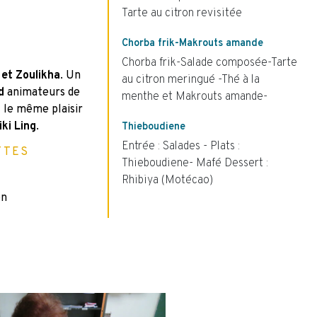
Tarte au citron revisitée
Chorba frik-Makrouts amande
Chorba frik-Salade composée-Tarte
 et Zoulikha
. Un
au citron meringué -Thé à la
d
animateurs de
menthe et Makrouts amande-
 le même plaisir
iki Ling
.
Thieboudiene
Entrée : Salades - Plats :
TTES
Thieboudiene- Mafé Dessert :
Rhibiya (Motécao)
on