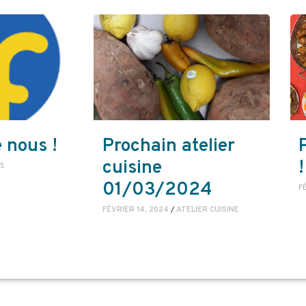
 nous !
Prochain atelier
cuisine
!
S
01/03/2024
F
FÉVRIER 14, 2024
/
ATELIER CUISINE