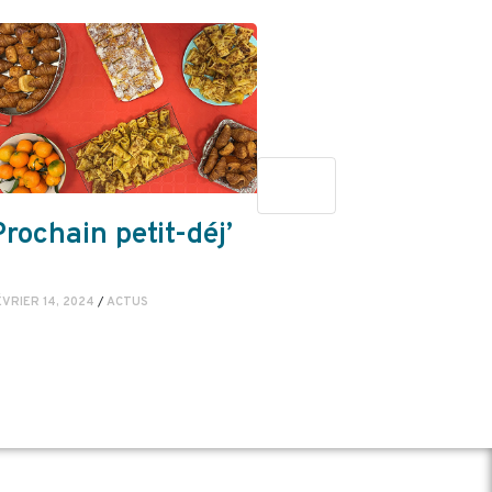
Prochain petit-déj’
Fête de
Destination
Familles 202
ÉVRIER 14, 2024
/
ACTUS
FÉVRIER 2, 2024
/
ÉVÈNEMEN