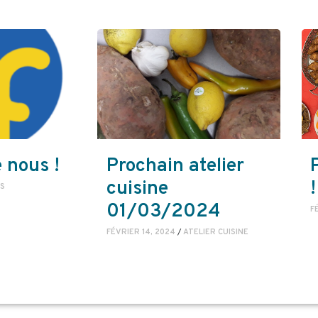
 nous !
Prochain atelier
cuisine
!
S
01/03/2024
F
FÉVRIER 14, 2024
/
ATELIER CUISINE