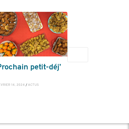
Prochain petit-déj’
Fête de
Destination
Familles 202
ÉVRIER 14, 2024
/
ACTUS
FÉVRIER 2, 2024
/
ÉVÈNEMEN