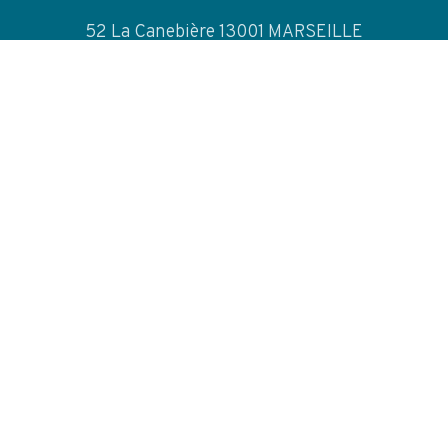
52 La Canebière 13001 MARSEILLE
NOUS TÉLÉPHONER
04 91 06 19 09
CONTACT MAIL
contact@destination-familles.fr