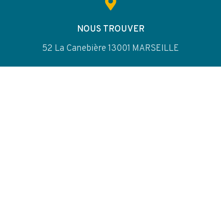
NOUS TROUVER
52 La Canebière 13001 MARSEILLE
NOUS TÉLÉPHONER
04 91 06 19 09
CONTACT MAIL